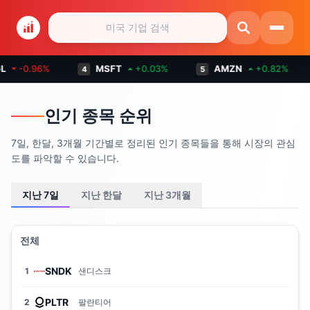
⏷
-0.96
%
MSFT
⏶
+
0.03
%
AMZN
⏶
+
0.82
%
4
5
인기 종목 순위
7일, 한달, 3개월 기간별로 정리된 인기 종목들을 통해 시장의 관심
도를 파악할 수 있습니다.
지난 7일
지난 한달
지난 3개월
전체
SNDK
1
샌디스크
PLTR
2
팔란티어