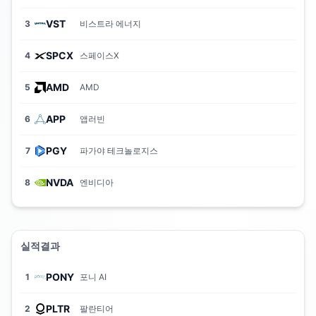
VST
3
비스트라 에너지
SPCX
4
스페이스X
AMD
5
AMD
APP
6
앱러빈
PGY
7
파가야 테크놀로지스
NVDA
8
엔비디아
실적결과
PONY
1
포니 AI
PLTR
2
팔란티어