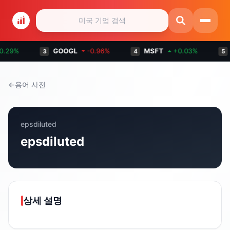
0.29
%
GOOGL
⏷
-0.96
%
MSFT
⏶
+
0.03
%
3
4
5
←
용어 사전
epsdiluted
epsdiluted
상세 설명