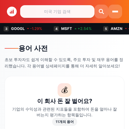
GOOGL
⏷
-1.29
%
MSFT
⏶
+
2.54
%
AMZN
⏷
-0.14
%
4
5
용어 사전
초보 투자자도 쉽게 이해할 수 있도록, 주요 투자 및 재무 용어를 정
리했습니다. 각 용어별 상세페이지를 통해 더 자세히 알아보세요!
💰
이 회사 돈 잘 벌어요?
기업의 수익성과 관련된 지표들을 포함하여 돈을 얼마나 잘
버는지 평가하는 항목들입니다.
11
개의 용어