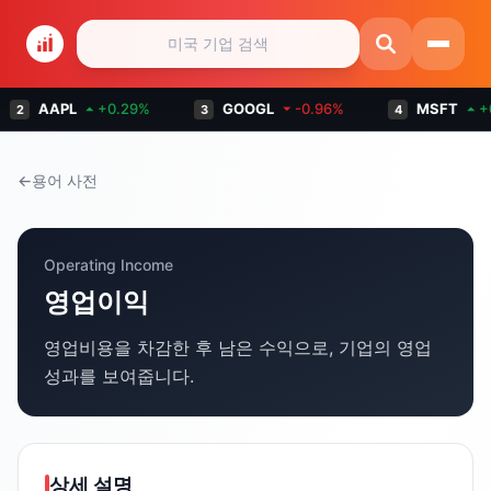
AAPL
⏶
+
0.29
%
GOOGL
⏷
-0.96
%
MSFT
⏶
+
0
2
3
4
←
용어 사전
Operating Income
영업이익
영업비용을 차감한 후 남은 수익으로, 기업의 영업
성과를 보여줍니다.
상세 설명